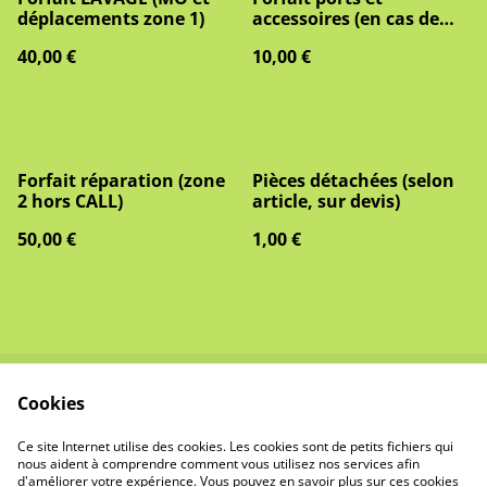
déplacements zone 1)
accessoires (en cas de
commande de pièce)
40,00 €
10,00 €
Forfait réparation (zone
Pièces détachées (selon
2 hors CALL)
article, sur devis)
50,00 €
1,00 €
Cookies
Contact et
Conditions
Demandes
Générales de Ventes
Ce site Internet utilise des cookies. Les cookies sont de petits fichiers qui
Confidentialité
Cookies
nous aident à comprendre comment vous utilisez nos services afin
d'améliorer votre expérience. Vous pouvez en savoir plus sur ces cookies