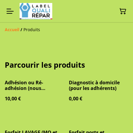
Accueil
/
Produits
Parcourir les produits
Adhésion ou Ré-
Diagnostic à domicile
adhésion (nous
(pour les adhérents)
contacter pour
10,00 €
0,00 €
l'adhésion solidaire 1€)
Forfait LAVAGE (MO et
Forfait ports et