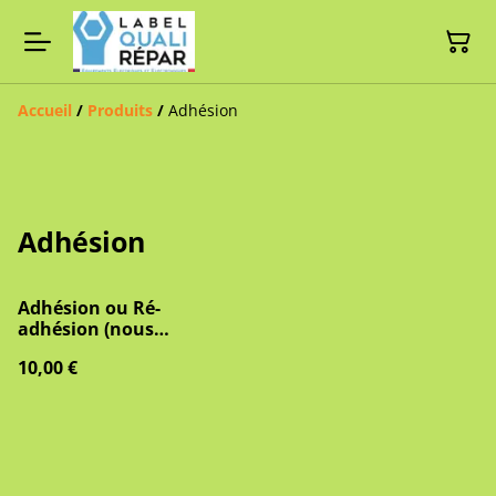
Accueil
/
Produits
/
Adhésion
Adhésion
Adhésion ou Ré-
adhésion (nous
contacter pour
10,00 €
l'adhésion solidaire 1€)